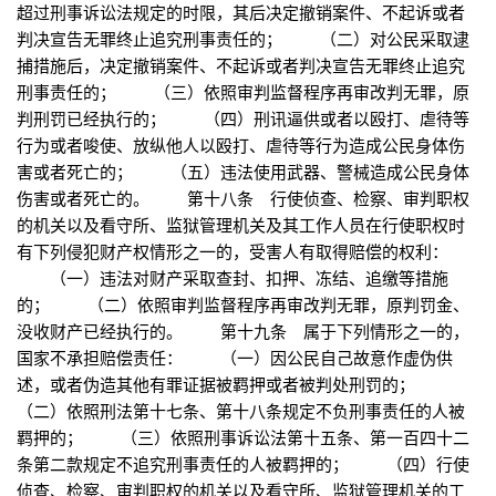
超过刑事诉讼法规定的时限，其后决定撤销案件、不起诉或者
判决宣告无罪终止追究刑事责任的； （二）对公民采取逮
捕措施后，决定撤销案件、不起诉或者判决宣告无罪终止追究
刑事责任的； （三）依照审判监督程序再审改判无罪，原
判刑罚已经执行的； （四）刑讯逼供或者以殴打、虐待等
行为或者唆使、放纵他人以殴打、虐待等行为造成公民身体伤
害或者死亡的； （五）违法使用武器、警械造成公民身体
伤害或者死亡的。 第十八条 行使侦查、检察、审判职权
的机关以及看守所、监狱管理机关及其工作人员在行使职权时
有下列侵犯财产权情形之一的，受害人有取得赔偿的权利：
（一）违法对财产采取查封、扣押、冻结、追缴等措施
的； （二）依照审判监督程序再审改判无罪，原判罚金、
没收财产已经执行的。 第十九条 属于下列情形之一的，
国家不承担赔偿责任： （一）因公民自己故意作虚伪供
述，或者伪造其他有罪证据被羁押或者被判处刑罚的；
（二）依照刑法第十七条、第十八条规定不负刑事责任的人被
羁押的； （三）依照刑事诉讼法第十五条、第一百四十二
条第二款规定不追究刑事责任的人被羁押的； （四）行使
侦查、检察、审判职权的机关以及看守所、监狱管理机关的工