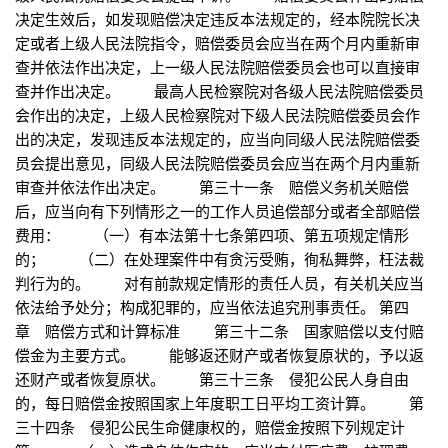
决定生效后，如发现赔偿决定违反本法规定的，经本院院长决
定或者上级人民法院指令，赔偿委员会应当在两个月内重新审
查并依法作出决定，上一级人民法院赔偿委员会也可以直接审
查并作出决定。 最高人民检察院对各级人民法院赔偿委员
会作出的决定，上级人民检察院对下级人民法院赔偿委员会作
出的决定，发现违反本法规定的，应当向同级人民法院赔偿委
员会提出意见，同级人民法院赔偿委员会应当在两个月内重新
审查并依法作出决定。 第三十一条 赔偿义务机关赔偿
后，应当向有下列情形之一的工作人员追偿部分或者全部赔偿
费用： （一）有本法第十七条第四项、第五项规定情形
的； （二）在处理案件中有贪污受贿，徇私舞弊，枉法裁
判行为的。 对有前款规定情形的责任人员，有关机关应当
依法给予处分；构成犯罪的，应当依法追究刑事责任。 第四
章 赔偿方式和计算标准 第三十二条 国家赔偿以支付赔
偿金为主要方式。 能够返还财产或者恢复原状的，予以返
还财产或者恢复原状。 第三十三条 侵犯公民人身自由
的，每日赔偿金按照国家上年度职工日平均工资计算。 第
三十四条 侵犯公民生命健康权的，赔偿金按照下列规定计