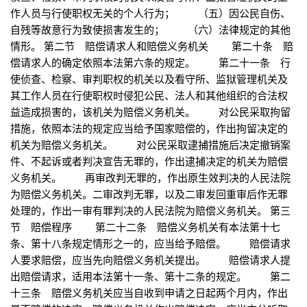
作人员与行使职权无关的个人行为； （五）因公民自伤、
自残等故意行为致使损害发生的； （六）法律规定的其他
情形。 第二节 赔偿请求人和赔偿义务机关 第二十条 赔
偿请求人的确定依照本法第六条的规定。 第二十一条 行
使侦查、检察、审判职权的机关以及看守所、监狱管理机关及
其工作人员在行使职权时侵犯公民、法人和其他组织的合法权
益造成损害的，该机关为赔偿义务机关。 对公民采取拘留
措施，依照本法的规定应当给予国家赔偿的，作出拘留决定的
机关为赔偿义务机关。 对公民采取逮捕措施后决定撤销案
件、不起诉或者判决宣告无罪的，作出逮捕决定的机关为赔偿
义务机关。 再审改判无罪的，作出原生效判决的人民法院
为赔偿义务机关。二审改判无罪，以及二审发回重审后作无罪
处理的，作出一审有罪判决的人民法院为赔偿义务机关。 第三
节 赔偿程序 第二十二条 赔偿义务机关有本法第十七
条、第十八条规定情形之一的，应当给予赔偿。 赔偿请求
人要求赔偿，应当先向赔偿义务机关提出。 赔偿请求人提
出赔偿请求，适用本法第十一条、第十二条的规定。 第二
十三条 赔偿义务机关应当自收到申请之日起两个月内，作出