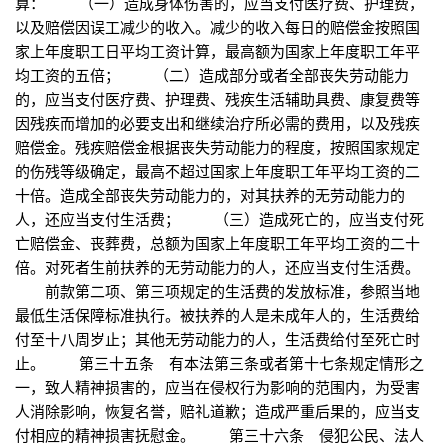
算： （一）造成身体伤害的，应当支付医疗费、护理费，
以及赔偿因误工减少的收入。减少的收入每日的赔偿金按照国
家上年度职工日平均工资计算，最高额为国家上年度职工年平
均工资的五倍； （二）造成部分或者全部丧失劳动能力
的，应当支付医疗费、护理费、残疾生活辅助具费、康复费等
因残疾而增加的必要支出和继续治疗所必需的费用，以及残疾
赔偿金。残疾赔偿金根据丧失劳动能力的程度，按照国家规定
的伤残等级确定，最高不超过国家上年度职工年平均工资的二
十倍。造成全部丧失劳动能力的，对其扶养的无劳动能力的
人，还应当支付生活费； （三）造成死亡的，应当支付死
亡赔偿金、丧葬费，总额为国家上年度职工年平均工资的二十
倍。对死者生前扶养的无劳动能力的人，还应当支付生活费。
前款第二项、第三项规定的生活费的发放标准，参照当地
最低生活保障标准执行。被扶养的人是未成年人的，生活费给
付至十八周岁止；其他无劳动能力的人，生活费给付至死亡时
止。 第三十五条 有本法第三条或者第十七条规定情形之
一，致人精神损害的，应当在侵权行为影响的范围内，为受害
人消除影响，恢复名誉，赔礼道歉；造成严重后果的，应当支
付相应的精神损害抚慰金。 第三十六条 侵犯公民、法人