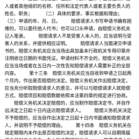
人或者其他组织的名称、住所和法定代表人或者主要负责人的
姓名、职务； （二）具体的要求、事实根据和理由；
（三）申请的年、月、日。 赔偿请求人书写申请书确有困
难的，可以委托他人代书；也可以口头申请，由赔偿义务机关
记入笔录。 赔偿请求人不是受害人本人的，应当说明与受
害人的关系，并提供相应证明。 赔偿请求人当面递交申请
书的，赔偿义务机关应当当场出具加盖本行政机关专用印章并
注明收讫日期的书面凭证。申请材料不齐全的，赔偿义务机关
应当当场或者在五日内一次性告知赔偿请求人需要补正的全部
内容。 第十三条 赔偿义务机关应当自收到申请之日起两
个月内，作出是否赔偿的决定。赔偿义务机关作出赔偿决定，
应当充分听取赔偿请求人的意见，并可以与赔偿请求人就赔偿
方式、赔偿项目和赔偿数额依照本法第四章的规定进行协商。
赔偿义务机关决定赔偿的，应当制作赔偿决定书，并自作
出决定之日起十日内送达赔偿请求人。 赔偿义务机关决定
不予赔偿的，应当自作出决定之日起十日内书面通知赔偿请求
人，并说明不予赔偿的理由。 第十四条 赔偿义务机关在
规定期限内未作出是否赔偿的决定，赔偿请求人可以自期限届