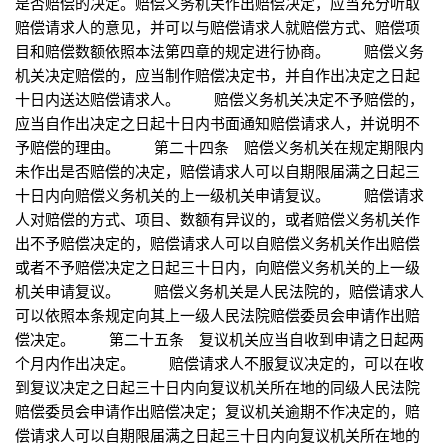
是否赔偿的决定。赔偿义务机关作出赔偿决定，应当充分听取
赔偿请求人的意见，并可以与赔偿请求人就赔偿方式、赔偿项
目和赔偿数额依照本法第四章的规定进行协商。 赔偿义务
机关决定赔偿的，应当制作赔偿决定书，并自作出决定之日起
十日内送达赔偿请求人。 赔偿义务机关决定不予赔偿的，
应当自作出决定之日起十日内书面通知赔偿请求人，并说明不
予赔偿的理由。 第二十四条 赔偿义务机关在规定期限内
未作出是否赔偿的决定，赔偿请求人可以自期限届满之日起三
十日内向赔偿义务机关的上一级机关申请复议。 赔偿请求
人对赔偿的方式、项目、数额有异议的，或者赔偿义务机关作
出不予赔偿决定的，赔偿请求人可以自赔偿义务机关作出赔偿
或者不予赔偿决定之日起三十日内，向赔偿义务机关的上一级
机关申请复议。 赔偿义务机关是人民法院的，赔偿请求人
可以依照本条规定向其上一级人民法院赔偿委员会申请作出赔
偿决定。 第二十五条 复议机关应当自收到申请之日起两
个月内作出决定。 赔偿请求人不服复议决定的，可以在收
到复议决定之日起三十日内向复议机关所在地的同级人民法院
赔偿委员会申请作出赔偿决定；复议机关逾期不作决定的，赔
偿请求人可以自期限届满之日起三十日内向复议机关所在地的