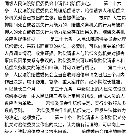
同级人民法院赔偿委员会申请作出赔偿决定。 第二十六
条 人民法院赔偿委员会处理赔偿请求，赔偿请求人和赔偿义
务机关对自己提出的主张，应当提供证据。 被羁押人在羁
押期间死亡或者丧失行为能力的，赔偿义务机关的行为与被羁
押人的死亡或者丧失行为能力是否存在因果关系，赔偿义务机
关应当提供证据。 第二十七条 人民法院赔偿委员会处理
赔偿请求，采取书面审查的办法。必要时，可以向有关单位和
人员调查情况、收集证据。赔偿请求人与赔偿义务机关对损害
事实及因果关系有争议的，赔偿委员会可以听取赔偿请求人和
赔偿义务机关的陈述和申辩，并可以进行质证。 第二十八
条 人民法院赔偿委员会应当自收到赔偿申请之日起三个月内
作出决定；属于疑难、复杂、重大案件的，经本院院长批准，
可以延长三个月。 第二十九条 中级以上的人民法院设立
赔偿委员会，由人民法院三名以上审判员组成，组成人员的人
数应当为单数。 赔偿委员会作赔偿决定，实行少数服从多
数的原则。 赔偿委员会作出的赔偿决定，是发生法律效力
的决定，必须执行。 第三十条 赔偿请求人或者赔偿义务
机关对赔偿委员会作出的决定，认为确有错误的，可以向上一
级人民法院赔偿委员会提出申诉。 赔偿委员会作出的赔偿