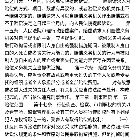
满之日起三个月内，向人民法院提起诉讼。 赔偿请求人对
赔偿的方式、项目、数额有异议的，或者赔偿义务机关作出不
予赔偿决定的，赔偿请求人可以自赔偿义务机关作出赔偿或者
不予赔偿决定之日起三个月内，向人民法院提起诉讼。 第
十五条 人民法院审理行政赔偿案件，赔偿请求人和赔偿义务
机关对自己提出的主张，应当提供证据。 赔偿义务机关采
取行政拘留或者限制人身自由的强制措施期间，被限制人身自
由的人死亡或者丧失行为能力的，赔偿义务机关的行为与被限
制人身自由的人的死亡或者丧失行为能力是否存在因果关系，
赔偿义务机关应当提供证据。 第十六条 赔偿义务机关赔
偿损失后，应当责令有故意或者重大过失的工作人员或者受委
托的组织或者个人承担部分或者全部赔偿费用。 对有故意
或者重大过失的责任人员，有关机关应当依法给予处分；构成
犯罪的，应当依法追究刑事责任。 第三章 刑事赔偿 第一节
赔偿范围 第十七条 行使侦查、检察、审判职权的机关以
及看守所、监狱管理机关及其工作人员在行使职权时有下列侵
犯人身权情形之一的，受害人有取得赔偿的权利： （一）
违反刑事诉讼法的规定对公民采取拘留措施的，或者依照刑事
诉讼法规定的条件和程序对公民采取拘留措施，但是拘留时间