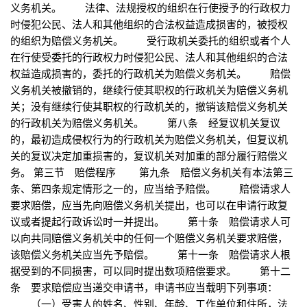
义务机关。 法律、法规授权的组织在行使授予的行政权力
时侵犯公民、法人和其他组织的合法权益造成损害的，被授权
的组织为赔偿义务机关。 受行政机关委托的组织或者个人
在行使受委托的行政权力时侵犯公民、法人和其他组织的合法
权益造成损害的，委托的行政机关为赔偿义务机关。 赔偿
义务机关被撤销的，继续行使其职权的行政机关为赔偿义务机
关；没有继续行使其职权的行政机关的，撤销该赔偿义务机关
的行政机关为赔偿义务机关。 第八条 经复议机关复议
的，最初造成侵权行为的行政机关为赔偿义务机关，但复议机
关的复议决定加重损害的，复议机关对加重的部分履行赔偿义
务。 第三节 赔偿程序 第九条 赔偿义务机关有本法第三
条、第四条规定情形之一的，应当给予赔偿。 赔偿请求人
要求赔偿，应当先向赔偿义务机关提出，也可以在申请行政复
议或者提起行政诉讼时一并提出。 第十条 赔偿请求人可
以向共同赔偿义务机关中的任何一个赔偿义务机关要求赔偿，
该赔偿义务机关应当先予赔偿。 第十一条 赔偿请求人根
据受到的不同损害，可以同时提出数项赔偿要求。 第十二
条 要求赔偿应当递交申请书，申请书应当载明下列事项：
（一）受害人的姓名、性别、年龄、工作单位和住所，法