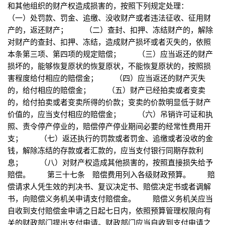
和其他组织的财产权造成损害的，按照下列规定处理：
（一）处罚款、罚金、追缴、没收财产或者违法征收、征用财
产的，返还财产； （二）查封、扣押、冻结财产的，解除
对财产的查封、扣押、冻结，造成财产损坏或者灭失的，依照
本条第三项、第四项的规定赔偿； （三）应当返还的财产
损坏的，能够恢复原状的恢复原状，不能恢复原状的，按照损
害程度给付相应的赔偿金； （四）应当返还的财产灭失
的，给付相应的赔偿金； （五）财产已经拍卖或者变卖
的，给付拍卖或者变卖所得的价款；变卖的价款明显低于财产
价值的，应当支付相应的赔偿金； （六）吊销许可证和执
照、责令停产停业的，赔偿停产停业期间必要的经常性费用开
支； （七）返还执行的罚款或者罚金、追缴或者没收的金
钱，解除冻结的存款或者汇款的，应当支付银行同期存款利
息； （八）对财产权造成其他损害的，按照直接损失给予
赔偿。 第三十七条 赔偿费用列入各级财政预算。 赔
偿请求人凭生效的判决书、复议决定书、赔偿决定书或者调解
书，向赔偿义务机关申请支付赔偿金。 赔偿义务机关应当
自收到支付赔偿金申请之日起七日内，依照预算管理权限向有
关的财政部门提出支付申请。财政部门应当自收到支付申请之