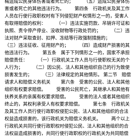
械造成公民身体伤害或者死亡的； （五）造成公民身体伤
害或者死亡的其他违法行为。 第四条 行政机关及其工作
人员在行使行政职权时有下列侵犯财产权情形之一的，受害人
有取得赔偿的权利： （一）违法实施罚款、吊销许可证和
执照、责令停产停业、没收财物等行政处罚的； （二）违
法对财产采取查封、扣押、冻结等行政强制措施的；
（三）违法征收、征用财产的； （四）造成财产损害的其
他违法行为。 第五条 属于下列情形之一的，国家不承担
赔偿责任： （一）行政机关工作人员与行使职权无关的个
人行为； （二）因公民、法人和其他组织自己的行为致使
损害发生的； （三）法律规定的其他情形。 第二节 赔偿
请求人和赔偿义务机关 第六条 受害的公民、法人和其他
组织有权要求赔偿。 受害的公民死亡，其继承人和其他有
扶养关系的亲属有权要求赔偿。 受害的法人或者其他组织
终止的，其权利承受人有权要求赔偿。 第七条 行政机关
及其工作人员行使行政职权侵犯公民、法人和其他组织的合法
权益造成损害的，该行政机关为赔偿义务机关。 两个以上
行政机关共同行使行政职权时侵犯公民、法人和其他组织的合
法权益造成损害的，共同行使行政职权的行政机关为共同赔偿