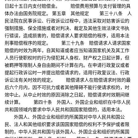
日起十五日内支付赔偿金。 赔偿费用预算与支付管理的具
体办法由国务院规定。 第五章 其他规定 第三十八条 人
民法院在民事诉讼、行政诉讼过程中，违法采取对妨害诉讼的
强制措施、保全措施或者对判决、裁定及其他生效法律文书执
行错误，造成损害的，赔偿请求人要求赔偿的程序，适用本法
刑事赔偿程序的规定。 第三十九条 赔偿请求人请求国家
赔偿的时效为两年，自其知道或者应当知道国家机关及其工作
人员行使职权时的行为侵犯其人身权、财产权之日起计算，但
被羁押等限制人身自由期间不计算在内。在申请行政复议或者
提起行政诉讼时一并提出赔偿请求的，适用行政复议法、行政
诉讼法有关时效的规定。 赔偿请求人在赔偿请求时效的最
后六个月内，因不可抗力或者其他障碍不能行使请求权的，时
效中止。从中止时效的原因消除之日起，赔偿请求时效期间继
续计算。 第四十条 外国人、外国企业和组织在中华人民
共和国领域内要求中华人民共和国国家赔偿的，适用本法。
外国人、外国企业和组织的所属国对中华人民共和国公
民、法人和其他组织要求该国国家赔偿的权利不予保护或者限
制的，中华人民共和国与该外国人、外国企业和组织的所属国