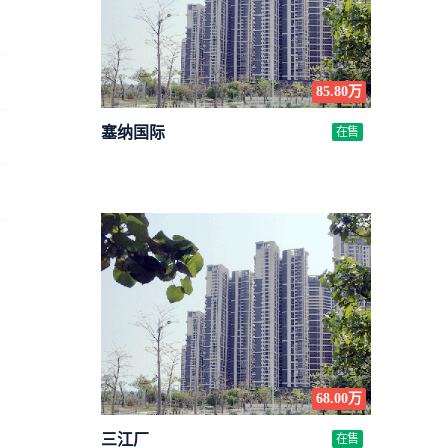
85.80万
塞纳国际
在售
68.00万
三江厂
在售